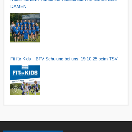
DAMEN
Fit für Kids – BFV Schulung bei uns! 19.10.25 beim TSV