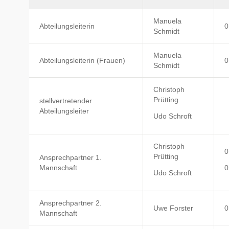
Manuela
Abteilungsleiterin
0
Schmidt
Manuela
Abteilungsleiterin (Frauen)
0
Schmidt
Christoph
Prütting
stellvertretender
Abteilungsleiter
Udo Schroft
Christoph
0
Prütting
Ansprechpartner 1.
Mannschaft
0
Udo Schroft
Ansprechpartner 2.
Uwe Forster
0
Mannschaft