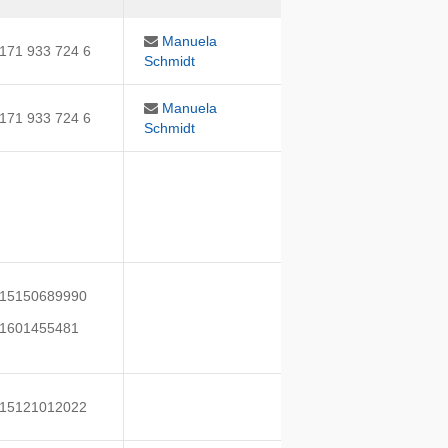
Manuela
171 933 724 6
Schmidt
Manuela
171 933 724 6
Schmidt
15150689990
1601455481
15121012022