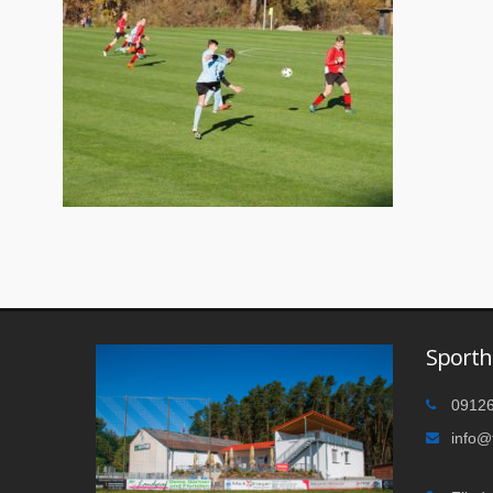
Sporth
09126
info@